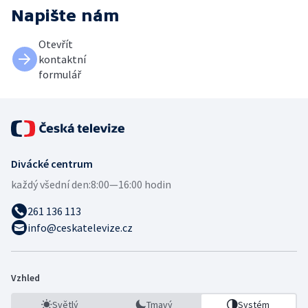
Napište nám
Otevřít
kontaktní
formulář
Divácké centrum
každý všední den:
8:00—16:00 hodin
261 136 113
info@ceskatelevize.cz
Vzhled
Světlý
Tmavý
Systém