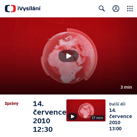
Close
Search
3 min
14.
Další díl
14.
července
července
17 min
2010
2010
12:30
13:00