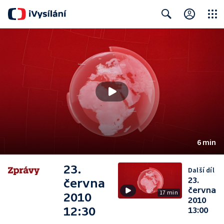
Close
Search
6 min
23.
Další díl
23.
června
června
17 min
2010
2010
12:30
13:00