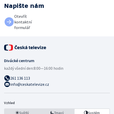
Napište nám
Otevřít
kontaktní
formulář
Divácké centrum
každý všední den:
8:00—16:00 hodin
261 136 113
info@ceskatelevize.cz
Vzhled
Světlý
Tmavý
Systém