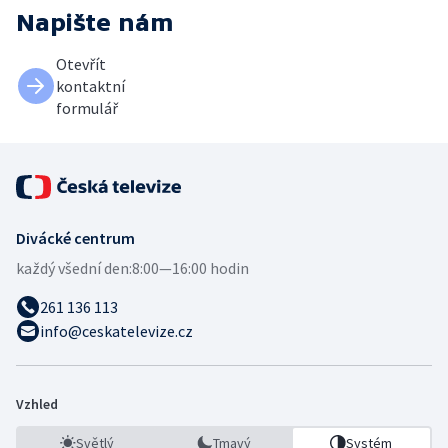
Napište nám
Otevřít
kontaktní
formulář
Divácké centrum
každý všední den:
8:00—16:00 hodin
261 136 113
info@ceskatelevize.cz
Vzhled
Světlý
Tmavý
Systém