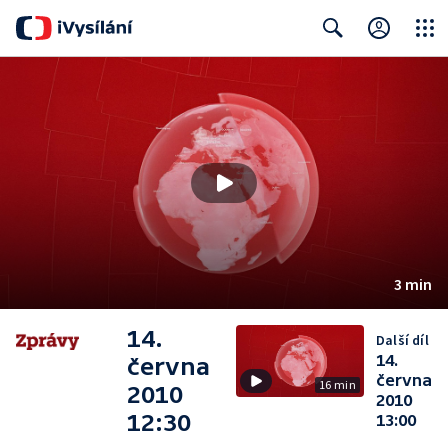
Close
Search
3 min
14.
Další díl
14.
června
června
16 min
2010
2010
12:30
13:00