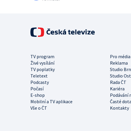
TV program
Pro média
Živé vysílání
Reklama
TV poplatky
Studio Br
Teletext
Studio Os
Podcasty
Rada ČT
Počasí
Kariéra
E-shop
Podávání 
Mobilní a TV aplikace
Časté dot
Vše o ČT
Kontakty