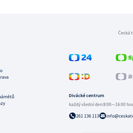
Česká t
no
trava
Divácké centrum
námětů
azy
každý všední den:
8:00—16:00 ho
261 136 113
info@ceskate