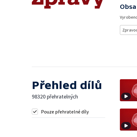
Obsa
Vyroben
Zpravod
Přehled dílů
98320 přehratelných
Pouze přehratelné díly