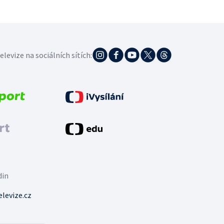
elevize na sociálních sítích:
din
levize.cz