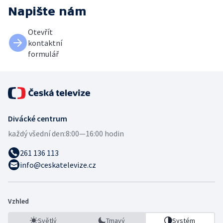
Napište nám
Otevřít
kontaktní
formulář
Divácké centrum
každý všední den:
8:00—16:00 hodin
261 136 113
info@ceskatelevize.cz
Vzhled
Světlý
Tmavý
Systém