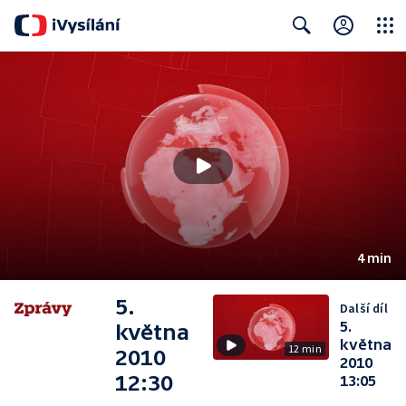
Close
Search
4 min
5.
Další díl
5.
května
května
12 min
2010
2010
12:30
13:05