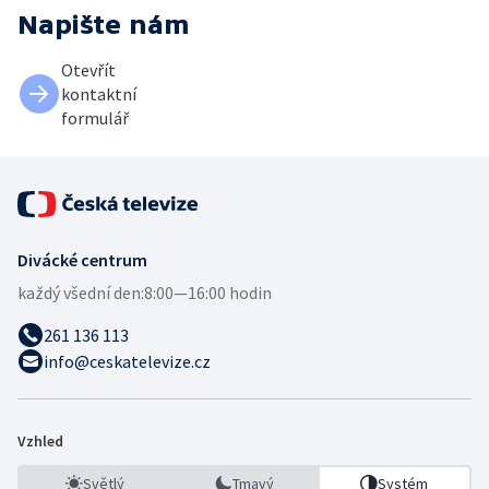
Napište nám
Otevřít
kontaktní
formulář
Divácké centrum
každý všední den:
8:00—16:00 hodin
261 136 113
info@ceskatelevize.cz
Vzhled
Světlý
Tmavý
Systém