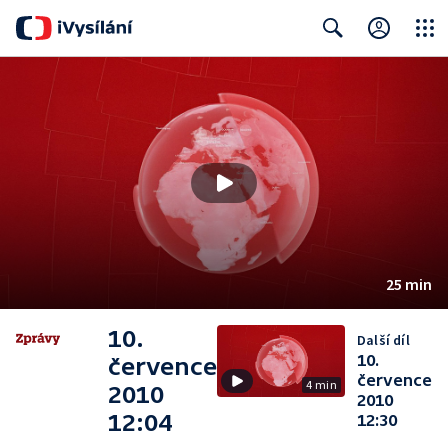
Close
Search
25 min
10.
Další díl
10.
července
července
4 min
2010
2010
12:04
12:30