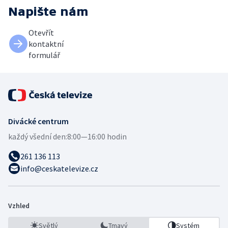
Napište nám
Otevřít
kontaktní
formulář
Divácké centrum
každý všední den:
8:00—16:00 hodin
261 136 113
info@ceskatelevize.cz
Vzhled
Světlý
Tmavý
Systém