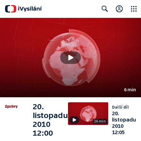
Close
Search
6 min
20.
Další díl
20.
listopadu
listopadu
26 min
2010
2010
12:00
12:05