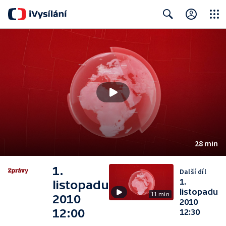
Close
Search
28 min
1.
Další díl
1.
listopadu
listopadu
11 min
2010
2010
12:00
12:30