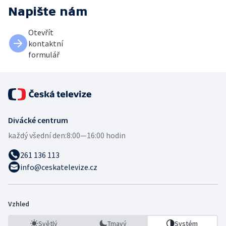
Napište nám
Otevřít
kontaktní
formulář
Divácké centrum
každý všední den:
8:00—16:00 hodin
261 136 113
info@ceskatelevize.cz
Vzhled
Světlý
Tmavý
Systém