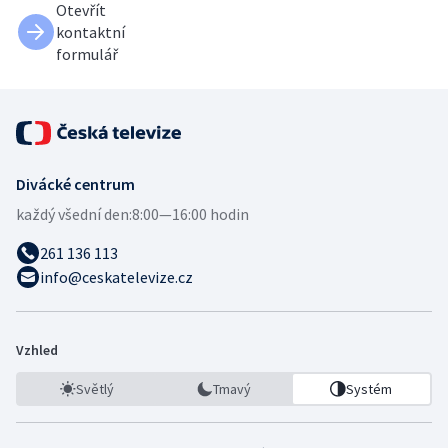
Otevřít
kontaktní
formulář
Divácké centrum
každý všední den:
8:00—16:00 hodin
261 136 113
info@ceskatelevize.cz
Vzhled
Světlý
Tmavý
Systém