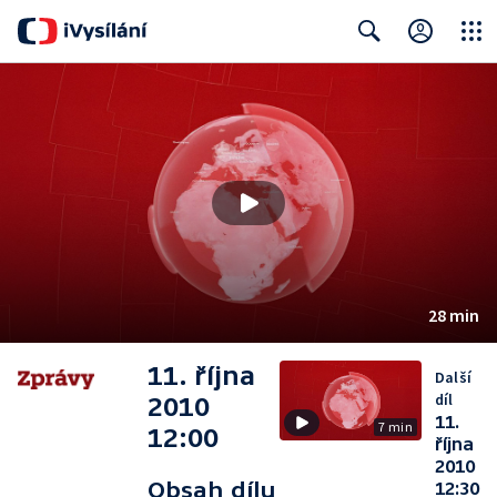
Close
Search
28 min
11. října
Další
díl
2010
11.
7 min
12:00
října
2010
Obsah dílu
12:30