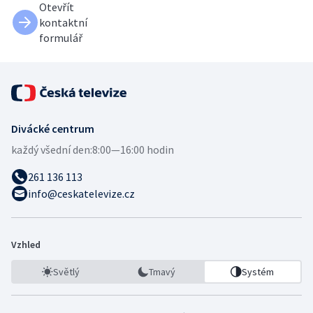
Otevřít
kontaktní
formulář
Divácké centrum
každý všední den:
8:00—16:00 hodin
261 136 113
info@ceskatelevize.cz
Vzhled
Světlý
Tmavý
Systém