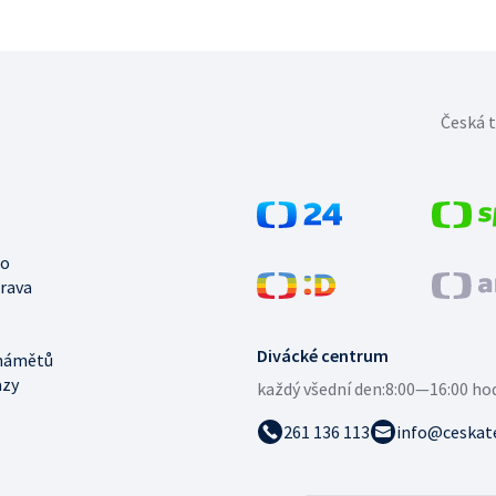
Česká t
no
trava
Divácké centrum
námětů
azy
každý všední den:
8:00—16:00 ho
261 136 113
info@ceskate