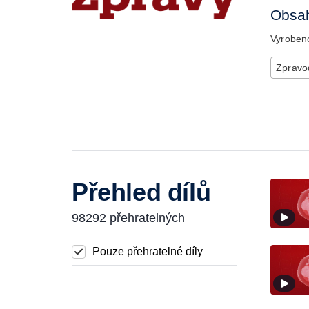
Obsah
Vyrobe
Zpravod
Přehled dílů
98292 přehratelných
Pouze přehratelné díly