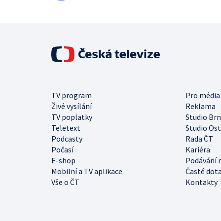
TV program
Pro média
Živé vysílání
Reklama
TV poplatky
Studio Br
Teletext
Studio Os
Podcasty
Rada ČT
Počasí
Kariéra
E-shop
Podávání 
Mobilní a TV aplikace
Časté dot
Vše o ČT
Kontakty