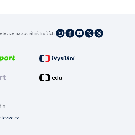
elevize na sociálních sítích:
din
levize.cz