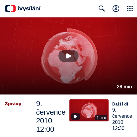
Close
Search
28 min
9.
Další díl
9.
července
července
4 min
2010
2010
12:00
12:30