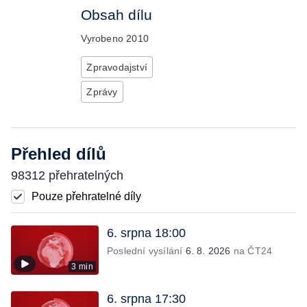
Obsah dílu
Vyrobeno
2010
Zpravodajství
Zprávy
Přehled dílů
98312 přehratelných
Pouze přehratelné díly
6. srpna 18:00
Poslední vysílání
6. 8. 2026
na ČT24
3 min
6. srpna 17:30