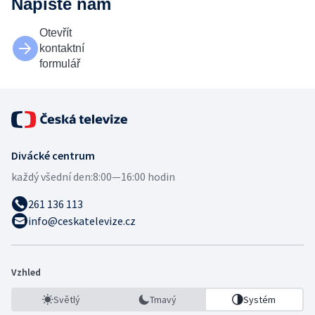
Napište nám
Otevřít
kontaktní
formulář
Divácké centrum
každý všední den:
8:00—16:00 hodin
261 136 113
info@ceskatelevize.cz
Vzhled
Světlý
Tmavý
Systém