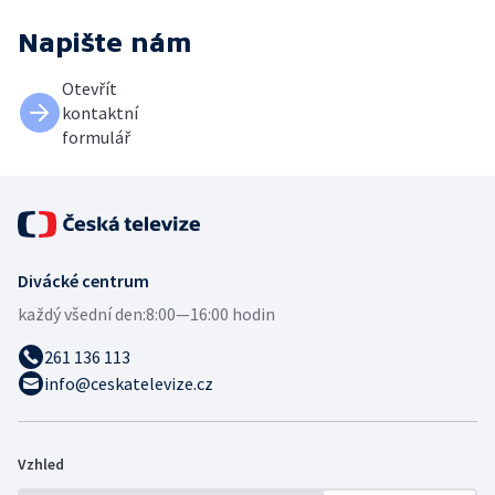
Napište nám
Otevřít
kontaktní
formulář
Divácké centrum
každý všední den:
8:00—16:00 hodin
261 136 113
info@ceskatelevize.cz
Vzhled