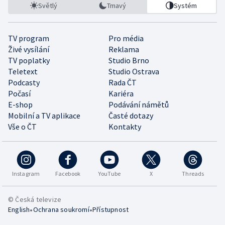
Světlý
Tmavý
Systém
TV program
Pro média
Živé vysílání
Reklama
TV poplatky
Studio Brno
Teletext
Studio Ostrava
Podcasty
Rada ČT
Počasí
Kariéra
E-shop
Podávání námětů
Mobilní a TV aplikace
Časté dotazy
Vše o ČT
Kontakty
Instagram
Facebook
YouTube
X
Threads
© Česká televize
•
•
English
Ochrana soukromí
Přístupnost