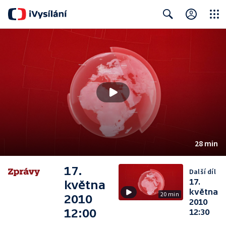
Close
Search
28 min
17.
Další díl
17.
května
května
20 min
2010
2010
12:00
12:30