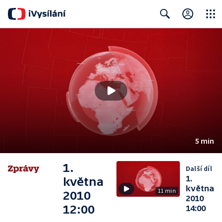
Close
Search
5 min
1.
Další díl
1.
května
května
11 min
2010
2010
12:00
14:00