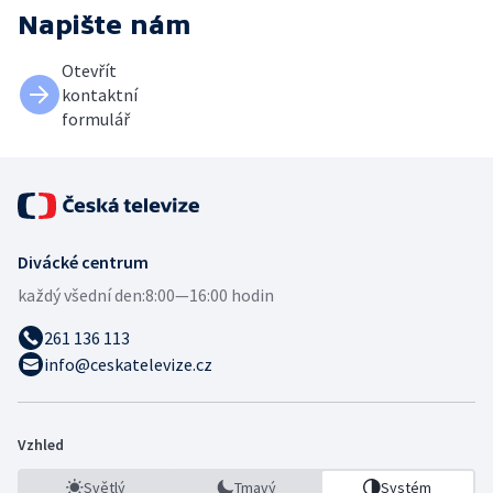
Napište nám
Otevřít
kontaktní
formulář
Divácké centrum
každý všední den:
8:00—16:00 hodin
261 136 113
info@ceskatelevize.cz
Vzhled
Světlý
Tmavý
Systém