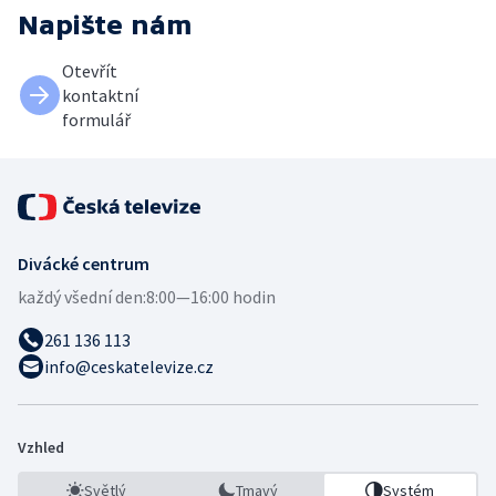
Napište nám
Otevřít
kontaktní
formulář
Divácké centrum
každý všední den:
8:00—16:00 hodin
261 136 113
info@ceskatelevize.cz
Vzhled
Světlý
Tmavý
Systém