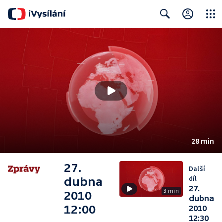
Close
Search
28 min
27.
Další
díl
dubna
27.
3 min
2010
dubna
12:00
2010
12:30