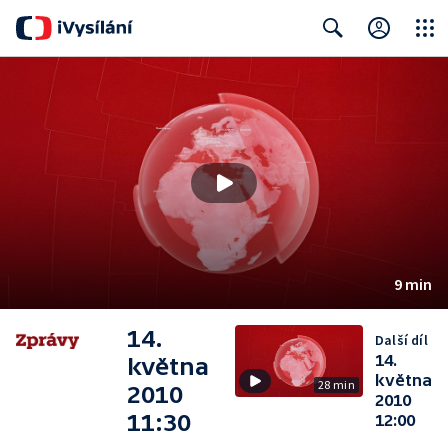
Close
Search
9 min
14.
Další díl
14.
května
května
28 min
2010
2010
11:30
12:00