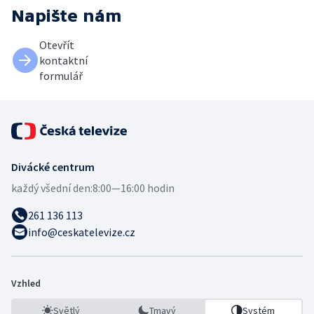
Napište nám
Otevřít
kontaktní
formulář
Divácké centrum
každý všední den:
8:00—16:00 hodin
261 136 113
info@ceskatelevize.cz
Vzhled
Světlý
Tmavý
Systém