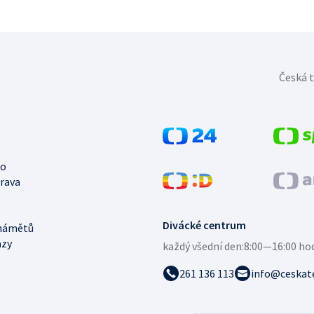
Česká t
no
trava
Divácké centrum
námětů
azy
každý všední den:
8:00—16:00 ho
261 136 113
info@ceskate