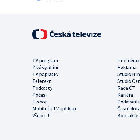
TV program
Pro média
Živé vysílání
Reklama
TV poplatky
Studio Br
Teletext
Studio Os
Podcasty
Rada ČT
Počasí
Kariéra
E-shop
Podávání 
Mobilní a TV aplikace
Časté dot
Vše o ČT
Kontakty