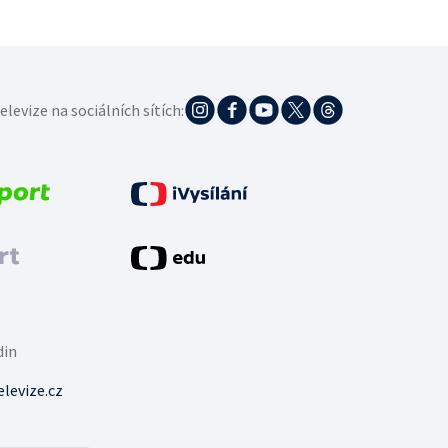
elevize na sociálních sítích:
din
levize.cz