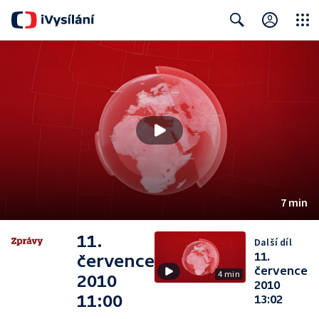
Close
Search
7 min
11.
Další díl
11.
července
července
4 min
2010
2010
11:00
13:02