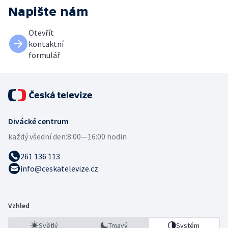
Napište nám
Otevřít
kontaktní
formulář
Divácké centrum
každý všední den:
8:00—16:00 hodin
261 136 113
info@ceskatelevize.cz
Vzhled
Světlý
Tmavý
Systém