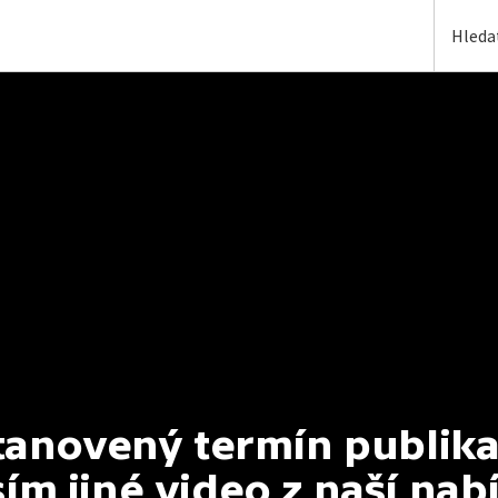
anovený termín publikac
ím jiné video z naší nab