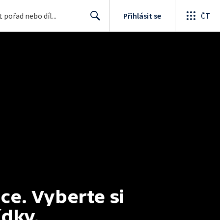
Přihlásit se
ČT
Search
e. Vyberte si 
ídky.