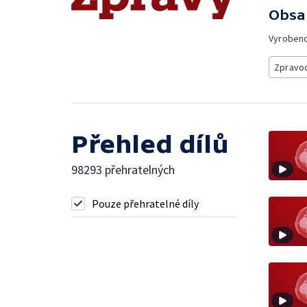
Obsa
Vyroben
Zpravod
Přehled dílů
98293 přehratelných
Pouze přehratelné díly