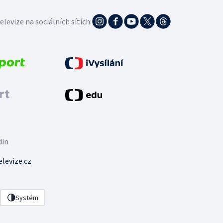
elevize na sociálních sítích:
din
levize.cz
Systém