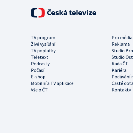
TV program
Pro média
Živé vysílání
Reklama
TV poplatky
Studio Br
Teletext
Studio Os
Podcasty
Rada ČT
Počasí
Kariéra
E-shop
Podávání 
Mobilní a TV aplikace
Časté dot
Vše o ČT
Kontakty