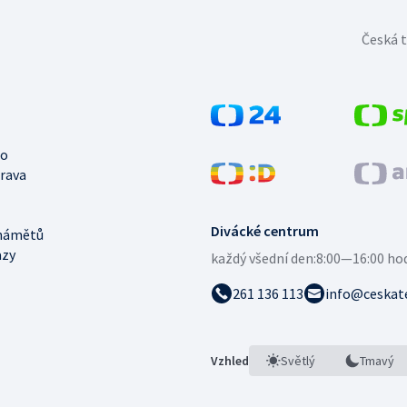
Česká t
no
trava
Divácké centrum
námětů
azy
každý všední den:
8:00—16:00 ho
261 136 113
info@ceskate
Vzhled
Světlý
Tmavý