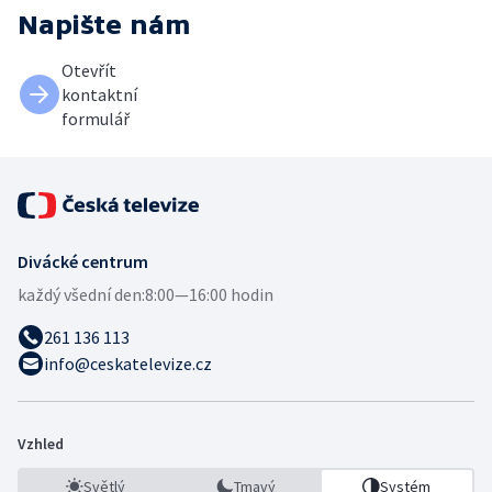
Napište nám
Otevřít
kontaktní
formulář
Divácké centrum
každý všední den:
8:00—16:00 hodin
261 136 113
info@ceskatelevize.cz
Vzhled
Světlý
Tmavý
Systém