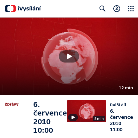
Close
Search
12 min
6.
Další díl
6.
července
července
8 min
2010
2010
10:00
11:00