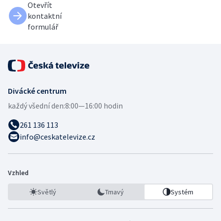
Otevřít
kontaktní
formulář
Divácké centrum
každý všední den:
8:00—16:00 hodin
261 136 113
info@ceskatelevize.cz
Vzhled
Světlý
Tmavý
Systém