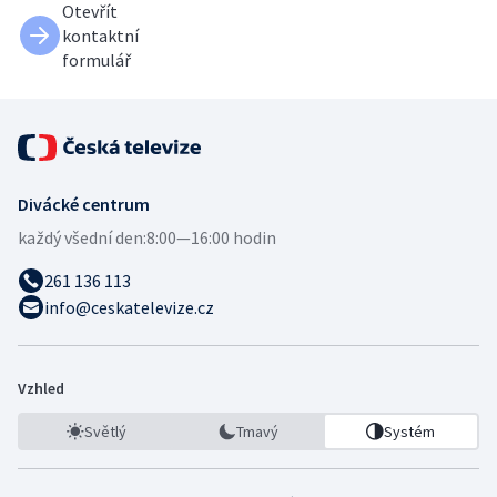
Otevřít
kontaktní
formulář
Divácké centrum
každý všední den:
8:00—16:00 hodin
261 136 113
info@ceskatelevize.cz
Vzhled
Světlý
Tmavý
Systém