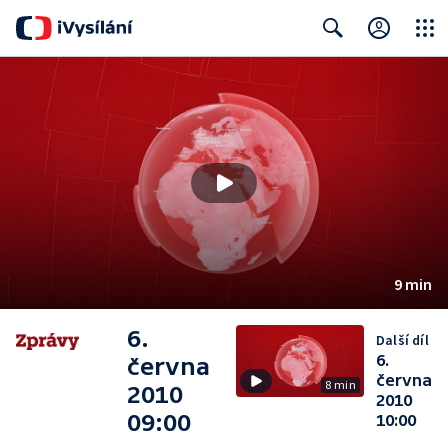
Close
Search
9 min
6.
Další díl
6.
června
června
8 min
2010
2010
09:00
10:00