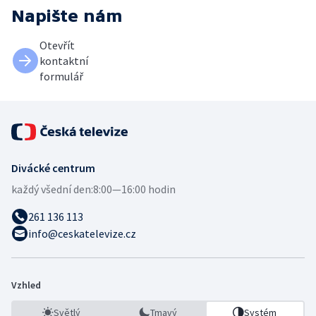
Napište nám
Otevřít
kontaktní
formulář
Divácké centrum
každý všední den:
8:00—16:00 hodin
261 136 113
info@ceskatelevize.cz
Vzhled
Světlý
Tmavý
Systém