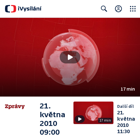
Close
Search
17 min
21.
Další díl
21.
května
května
17 min
2010
2010
09:00
11:30