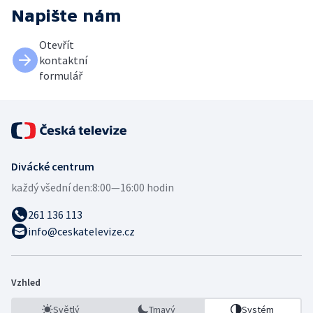
Napište nám
Otevřít
kontaktní
formulář
Divácké centrum
každý všední den:
8:00—16:00 hodin
261 136 113
info@ceskatelevize.cz
Vzhled
Světlý
Tmavý
Systém