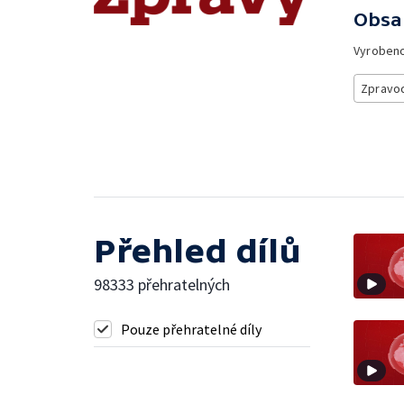
Obsa
Vyroben
Zpravod
Přehled dílů
98333 přehratelných
Pouze přehratelné díly