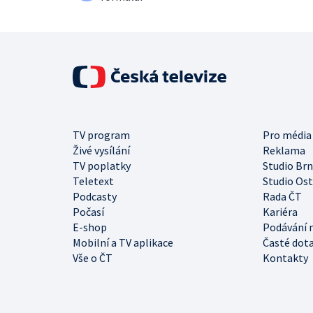
TV program
Pro média
Živé vysílání
Reklama
TV poplatky
Studio Br
Teletext
Studio Os
Podcasty
Rada ČT
Počasí
Kariéra
E-shop
Podávání 
Mobilní a TV aplikace
Časté dot
Vše o ČT
Kontakty