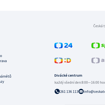
Česká t
no
trava
Divácké centrum
námětů
azy
každý všední den:
8:00—16:00 ho
261 136 113
info@ceskate