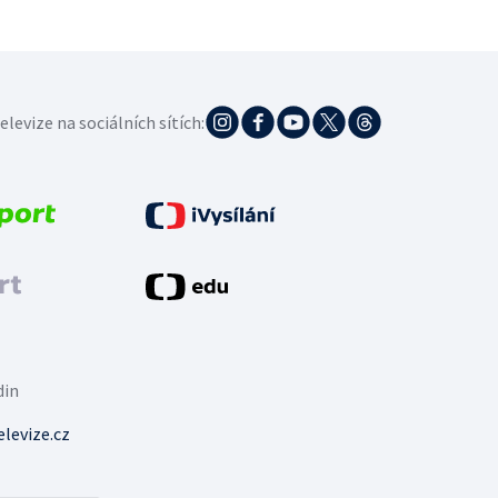
elevize na sociálních sítích:
din
levize.cz