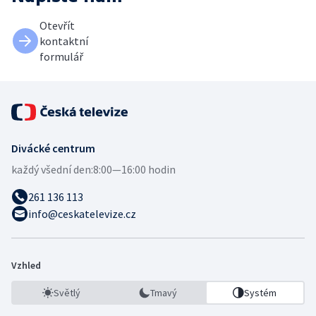
Otevřít
kontaktní
formulář
Divácké centrum
každý všední den:
8:00—16:00 hodin
261 136 113
info@ceskatelevize.cz
Vzhled
Světlý
Tmavý
Systém