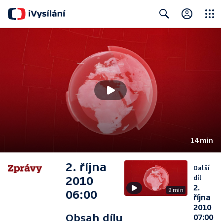
Close
Search
14 min
2. října
Další
díl
2010
2.
9 min
06:00
října
2010
Obsah dílu
07:00