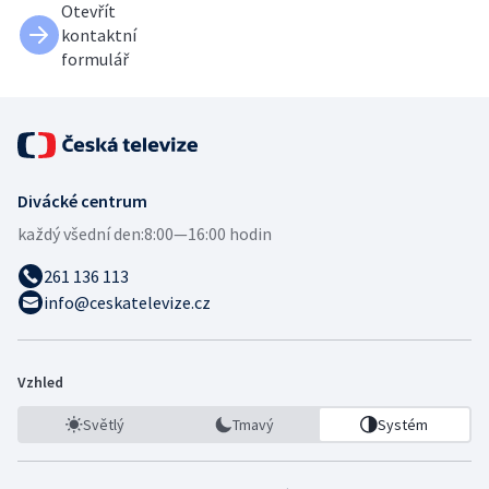
Otevřít
kontaktní
formulář
Divácké centrum
každý všední den:
8:00—16:00 hodin
261 136 113
info@ceskatelevize.cz
Vzhled
Světlý
Tmavý
Systém