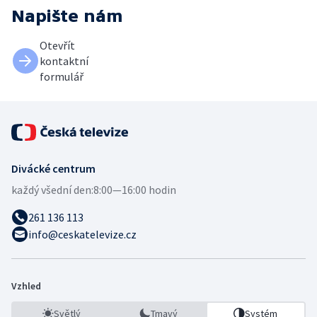
Napište nám
Otevřít
kontaktní
formulář
Divácké centrum
každý všední den:
8:00—16:00 hodin
261 136 113
info@ceskatelevize.cz
Vzhled
Světlý
Tmavý
Systém