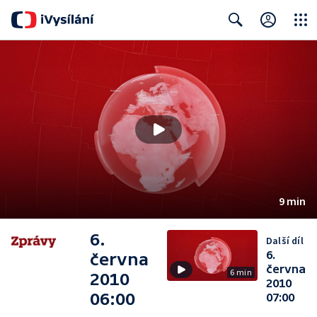
Close
Search
9 min
6.
Další díl
6.
června
června
6 min
2010
2010
06:00
07:00