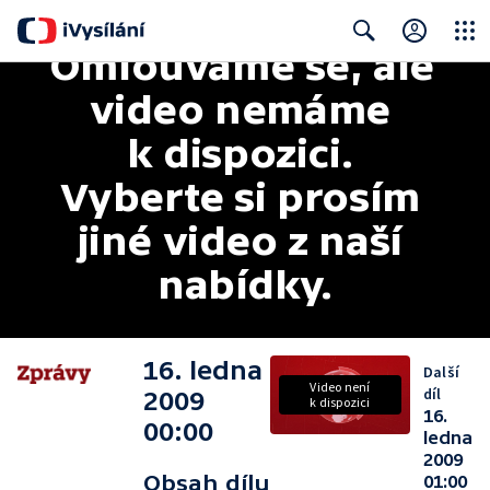
Omlouváme se, ale 
Close
Search
video nemáme 
k dispozici. 
Vyberte si prosím 
jiné video z naší 
nabídky.
16. ledna
Další
Video není
díl
2009
k dispozici
16.
00:00
ledna
2009
Obsah dílu
01:00