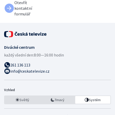
Otevřít
kontaktní
formulář
Divácké centrum
každý všední den:
8:00—16:00 hodin
261 136 113
info@ceskatelevize.cz
Vzhled
Světlý
Tmavý
Systém