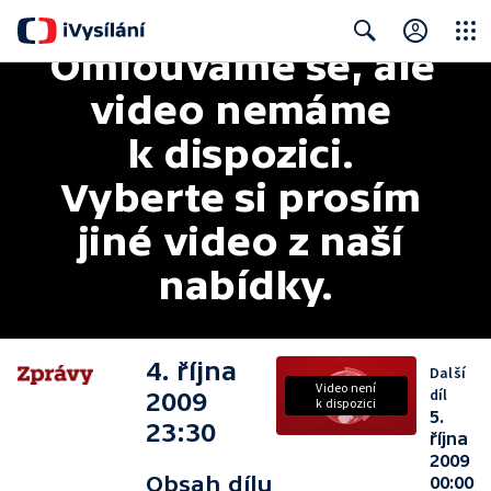
Omlouváme se, ale 
Close
Search
video nemáme 
k dispozici. 
Vyberte si prosím 
jiné video z naší 
nabídky.
4. října
Další
Video není
díl
2009
k dispozici
5.
23:30
října
2009
Obsah dílu
00:00