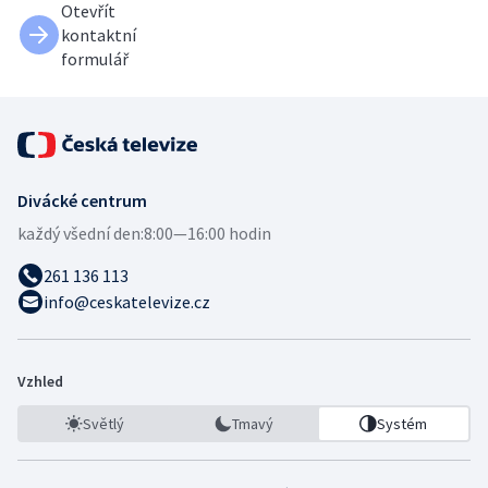
Otevřít
kontaktní
formulář
Divácké centrum
každý všední den:
8:00—16:00 hodin
261 136 113
info@ceskatelevize.cz
Vzhled
Světlý
Tmavý
Systém