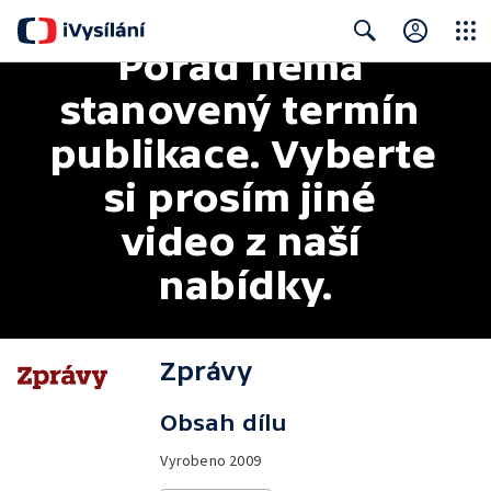
Pořad nemá 
Close
Search
stanovený termín 
publikace. Vyberte 
si prosím jiné 
video z naší 
nabídky.
Zprávy
Obsah dílu
Vyrobeno
2009