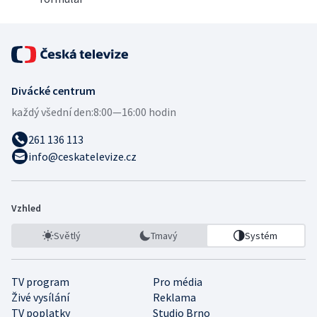
Divácké centrum
každý všední den:
8:00—16:00 hodin
261 136 113
info@ceskatelevize.cz
Vzhled
Světlý
Tmavý
Systém
TV program
Pro média
Živé vysílání
Reklama
TV poplatky
Studio Brno