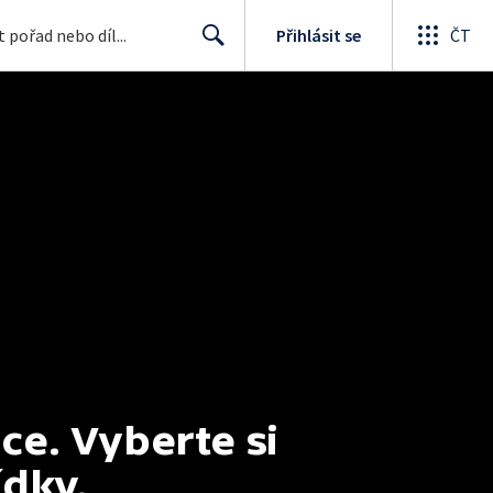
Přihlásit se
ČT
Search
e. Vyberte si 
ídky.