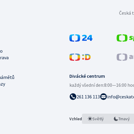
Česká t
no
trava
Divácké centrum
námětů
azy
každý všední den:
8:00—16:00 ho
261 136 113
info@ceskate
Vzhled
Světlý
Tmavý