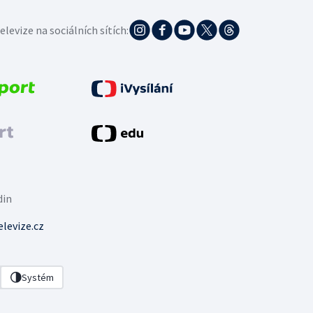
elevize na sociálních sítích:
din
levize.cz
Systém