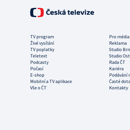
TV program
Pro média
Živé vysílání
Reklama
TV poplatky
Studio Br
Teletext
Studio Os
Podcasty
Rada ČT
Počasí
Kariéra
E-shop
Podávání 
Mobilní a TV aplikace
Časté dot
Vše o ČT
Kontakty