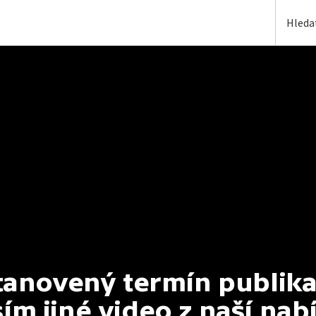
anovený termín publikac
ím jiné video z naší nab