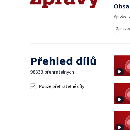
Obsa
Vyroben
Zpravod
Přehled dílů
98333 přehratelných
Pouze přehratelné díly