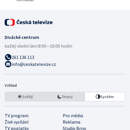
Divácké centrum
každý všední den:
8:00—16:00 hodin
261 136 113
info@ceskatelevize.cz
Vzhled
Světlý
Tmavý
Systém
TV program
Pro média
Živé vysílání
Reklama
TV poplatky
Studio Brno