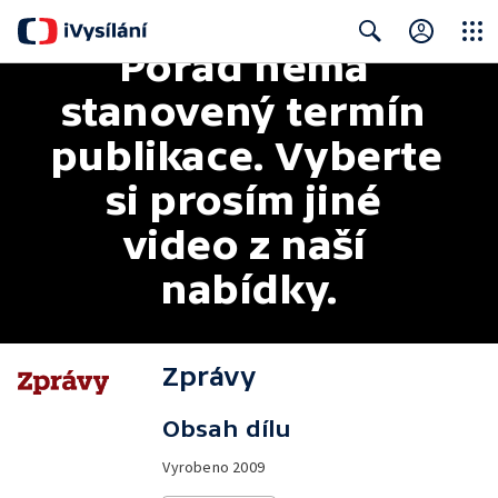
Pořad nemá 
Close
Search
stanovený termín 
publikace. Vyberte 
si prosím jiné 
video z naší 
nabídky.
Zprávy
Obsah dílu
Vyrobeno
2009