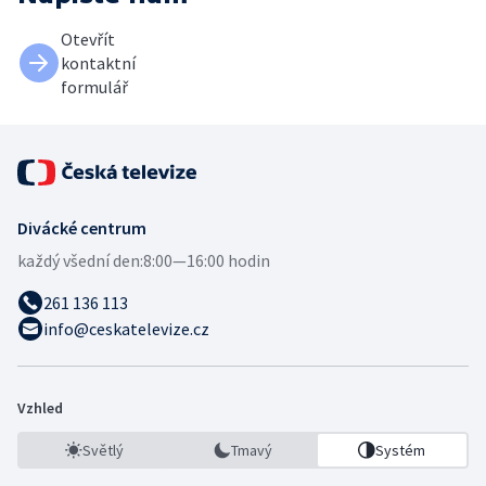
Otevřít
kontaktní
formulář
Divácké centrum
každý všední den:
8:00—16:00 hodin
261 136 113
info@ceskatelevize.cz
Vzhled
Světlý
Tmavý
Systém