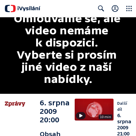
Omlouváme se, ale 
Close
Search
video nemáme 
k dispozici. 
Vyberte si prosím 
jiné video z naší 
nabídky.
6. srpna
Další
díl
2009
6.
10 min
20:00
srpna
2009
Obsah
21:00