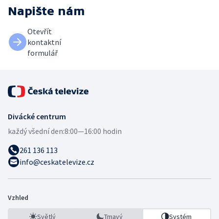
Napište nám
Otevřít
kontaktní
formulář
Divácké centrum
každý všední den:
8:00—16:00 hodin
261 136 113
info@ceskatelevize.cz
Vzhled
Světlý
Tmavý
Systém