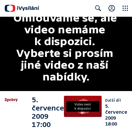
Omlouváme se, ale 
Close
Search
video nemáme 
k dispozici. 
Vyberte si prosím 
jiné video z naší 
nabídky.
5.
Další díl
Video není
5.
července
k dispozici
července
2009
2009
17:00
18:00