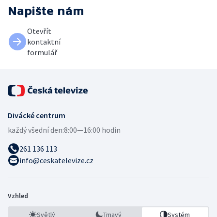
Napište nám
Otevřít
kontaktní
formulář
Divácké centrum
každý všední den:
8:00—16:00 hodin
261 136 113
info@ceskatelevize.cz
Vzhled
Světlý
Tmavý
Systém