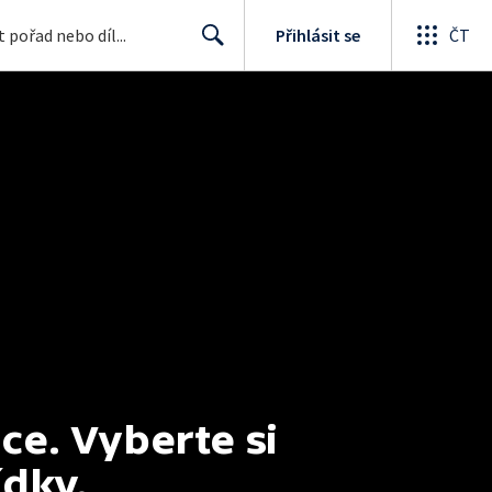
Přihlásit se
ČT
Search
e. Vyberte si 
ídky.