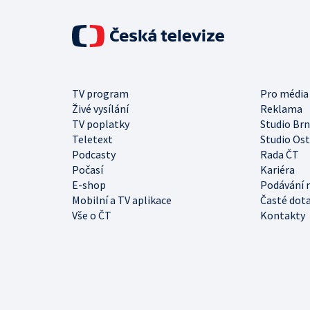
TV program
Pro média
Živé vysílání
Reklama
TV poplatky
Studio Br
Teletext
Studio Os
Podcasty
Rada ČT
Počasí
Kariéra
E-shop
Podávání 
Mobilní a TV aplikace
Časté dot
Vše o ČT
Kontakty