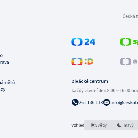
Česká t
no
trava
Divácké centrum
námětů
azy
každý všední den:
8:00—16:00 ho
261 136 113
info@ceskate
Vzhled
Světlý
Tmavý