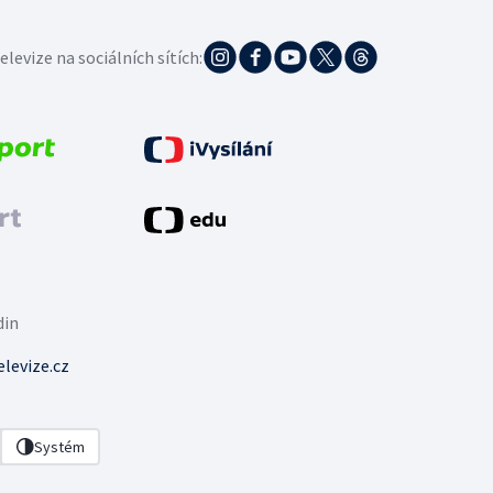
elevize na sociálních sítích:
din
levize.cz
Systém