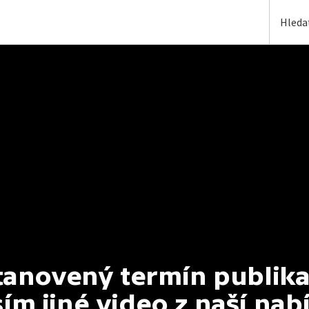
anovený termín publikac
ím jiné video z naší nab