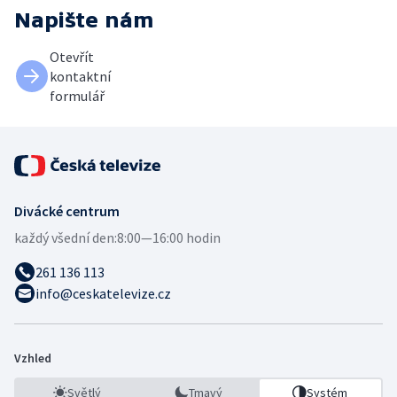
Napište nám
Otevřít
kontaktní
formulář
Divácké centrum
každý všední den:
8:00—16:00 hodin
261 136 113
info@ceskatelevize.cz
Vzhled
Světlý
Tmavý
Systém