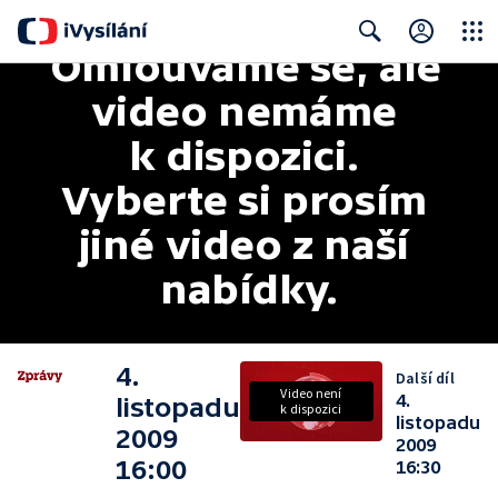
Omlouváme se, ale 
Close
Search
video nemáme 
k dispozici. 
Vyberte si prosím 
jiné video z naší 
nabídky.
4.
Další díl
Video není
4.
listopadu
k dispozici
listopadu
2009
2009
16:00
16:30