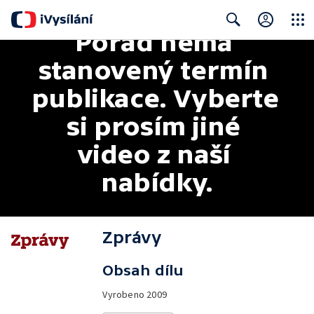
Pořad nemá 
Close
Search
stanovený termín 
publikace. Vyberte 
si prosím jiné 
video z naší 
nabídky.
Zprávy
Obsah dílu
Vyrobeno
2009