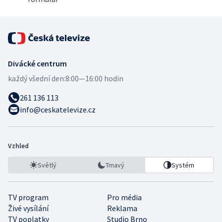
Divácké centrum
každý všední den:
8:00—16:00 hodin
261 136 113
info@ceskatelevize.cz
Vzhled
Světlý
Tmavý
Systém
TV program
Pro média
Živé vysílání
Reklama
TV poplatky
Studio Brno