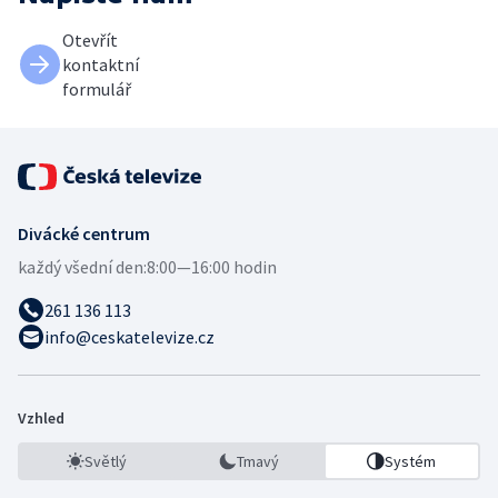
Otevřít
kontaktní
formulář
Divácké centrum
každý všední den:
8:00—16:00 hodin
261 136 113
info@ceskatelevize.cz
Vzhled
Světlý
Tmavý
Systém