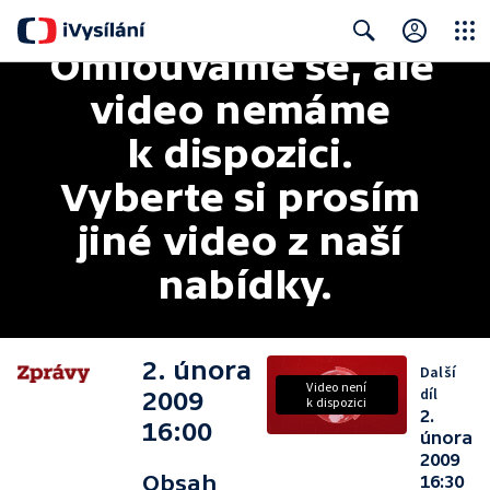
Omlouváme se, ale 
Close
Search
video nemáme 
k dispozici. 
Vyberte si prosím 
jiné video z naší 
nabídky.
2. února
Další
Video není
díl
2009
k dispozici
2.
16:00
února
2009
Obsah
16:30