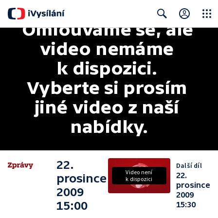
Omlouváme se, ale 
Close
Search
video nemáme 
k dispozici. 
Vyberte si prosím 
jiné video z naší 
nabídky.
22.
Další díl
Video není
22.
prosince
k dispozici
prosince
2009
2009
15:00
15:30