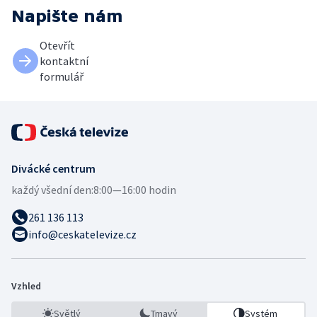
Napište nám
Otevřít
kontaktní
formulář
Divácké centrum
každý všední den:
8:00—16:00 hodin
261 136 113
info@ceskatelevize.cz
Vzhled
Světlý
Tmavý
Systém