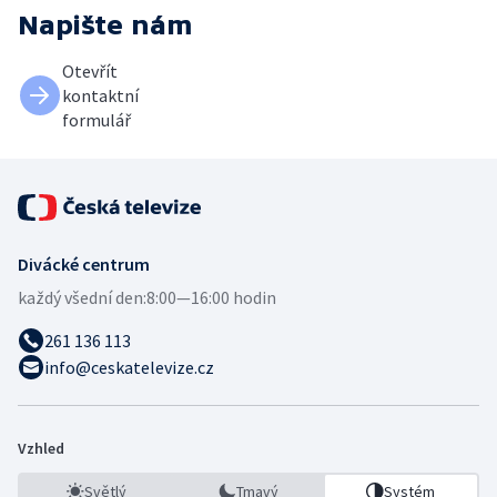
Napište nám
Otevřít
kontaktní
formulář
Divácké centrum
každý všední den:
8:00—16:00 hodin
261 136 113
info@ceskatelevize.cz
Vzhled
Světlý
Tmavý
Systém