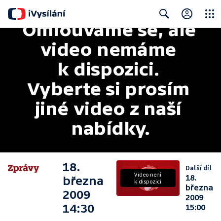
Omlouváme se, ale 
Close
Search
video nemáme 
k dispozici. 
Vyberte si prosím 
jiné video z naší 
nabídky.
18.
Další díl
Video není
18.
března
k dispozici
března
2009
2009
14:30
15:00