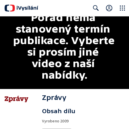
Pořad nemá 
Close
Search
stanovený termín 
publikace. Vyberte 
si prosím jiné 
video z naší 
nabídky.
Zprávy
Obsah dílu
Vyrobeno
2009