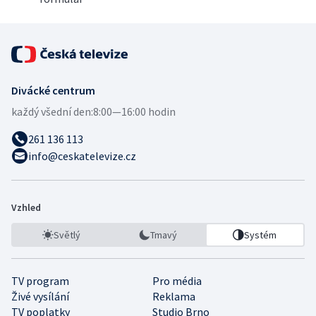
Divácké centrum
každý všední den:
8:00—16:00 hodin
261 136 113
info@ceskatelevize.cz
Vzhled
Světlý
Tmavý
Systém
TV program
Pro média
Živé vysílání
Reklama
TV poplatky
Studio Brno