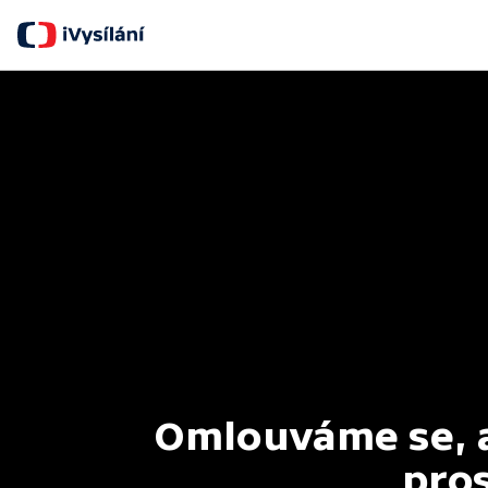
Omlouváme se, al
pros