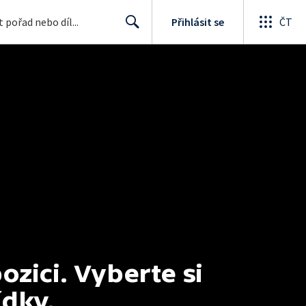
Přihlásit se
ČT
Search
ici. Vyberte si 
ídky.