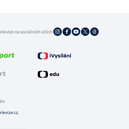
elevize na sociálních sítích:
din
levize.cz