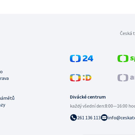
Česká t
no
trava
Divácké centrum
námětů
azy
každý všední den:
8:00—16:00 ho
261 136 113
info@ceskate