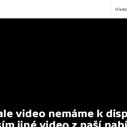
e video nemáme k dispoz
ím jiné video z naší nab