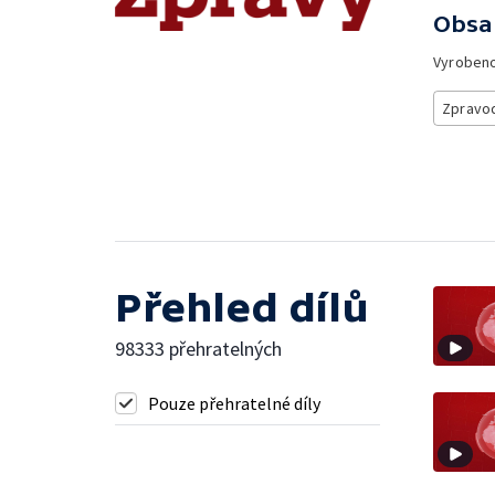
Obsa
Vyroben
Zpravod
Přehled dílů
98333 přehratelných
Pouze přehratelné díly