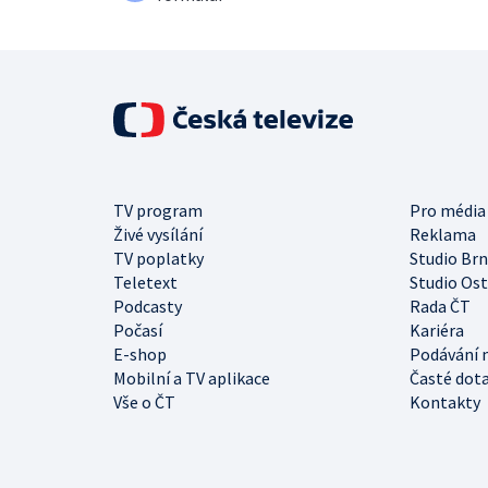
TV program
Pro média
Živé vysílání
Reklama
TV poplatky
Studio Br
Teletext
Studio Os
Podcasty
Rada ČT
Počasí
Kariéra
E-shop
Podávání 
Mobilní a TV aplikace
Časté dot
Vše o ČT
Kontakty