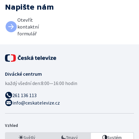
Napište nám
Otevřít
kontaktní
formulář
Divácké centrum
každý všední den:
8:00—16:00 hodin
261 136 113
info@ceskatelevize.cz
Vzhled
Světlý
Tmavý
Systém