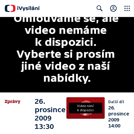
Omlouváme se, ale 
Close
Search
video nemáme 
k dispozici. 
Vyberte si prosím 
jiné video z naší 
nabídky.
26.
Další díl
Video není
26.
prosince
k dispozici
prosince
2009
2009
13:30
14:00