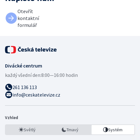
Otevřít
kontaktní
formulář
Divácké centrum
každý všední den:
8:00—16:00 hodin
261 136 113
info@ceskatelevize.cz
Vzhled
Světlý
Tmavý
Systém