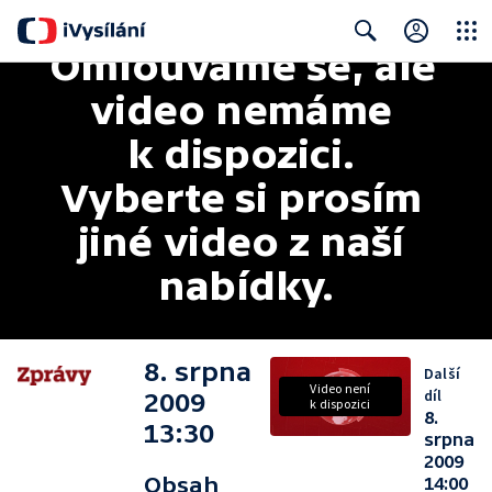
Omlouváme se, ale 
Close
Search
video nemáme 
k dispozici. 
Vyberte si prosím 
jiné video z naší 
nabídky.
8. srpna
Další
Video není
díl
2009
k dispozici
8.
13:30
srpna
2009
Obsah
14:00