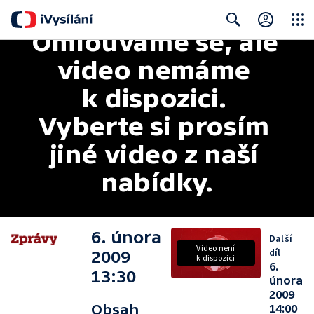
Omlouváme se, ale 
Close
Search
video nemáme 
k dispozici. 
Vyberte si prosím 
jiné video z naší 
nabídky.
6. února
Další
Video není
díl
2009
k dispozici
6.
13:30
února
2009
Obsah
14:00