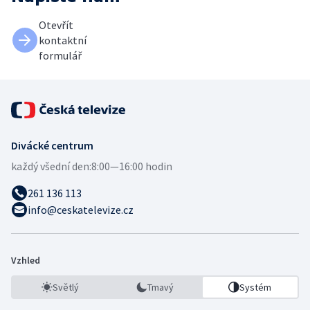
Otevřít
kontaktní
formulář
Divácké centrum
každý všední den:
8:00—16:00 hodin
261 136 113
info@ceskatelevize.cz
Vzhled
Světlý
Tmavý
Systém