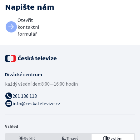
Napište nám
Otevřít
kontaktní
formulář
Divácké centrum
každý všední den:
8:00—16:00 hodin
261 136 113
info@ceskatelevize.cz
Vzhled
Světlý
Tmavý
Systém