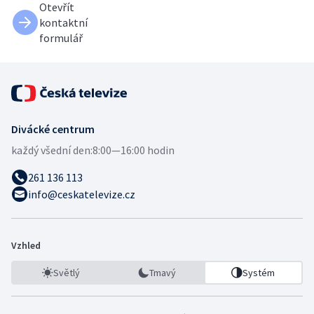
Otevřít
kontaktní
formulář
Divácké centrum
každý všední den:
8:00—16:00 hodin
261 136 113
info@ceskatelevize.cz
Vzhled
Světlý
Tmavý
Systém