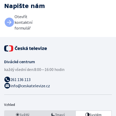
Napište nám
Otevřít
kontaktní
formulář
Divácké centrum
každý všední den:
8:00—16:00 hodin
261 136 113
info@ceskatelevize.cz
Vzhled
Světlý
Tmavý
Systém